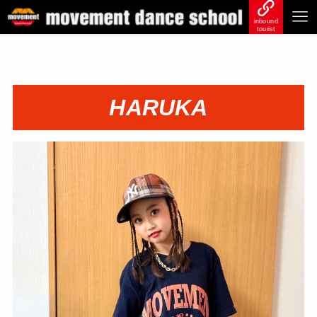
inbound
tourist
HARUKA