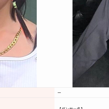
ー
【ダンサー名】