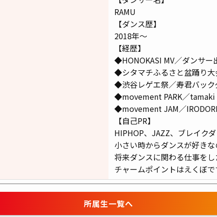
RAMU
【ダンス歴】
2018年〜
【経歴】
◆HONOKASI MV／ダンサー
◆シタマチふるさと盆踊り大会／R
◆渋谷レゲエ祭／寿君バック
◆movement PARK／tamaki
◆movement JAM／IRODORI
【自己PR】
HIPHOP、JAZZ、ブレイ
小さい時からダンスが好きな
将来ダンスに関わる仕事をし
チャームポイントはえくぼで
所属生一覧
へ