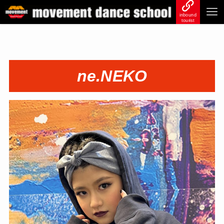
inbound
tourist
ne.NEKO