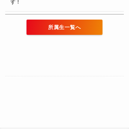
す！
所属生一覧
へ